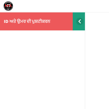
ID ਅਤੇ ਉਮਰ ਦੀ ਪੁਸ਼ਟੀਕਰਨ