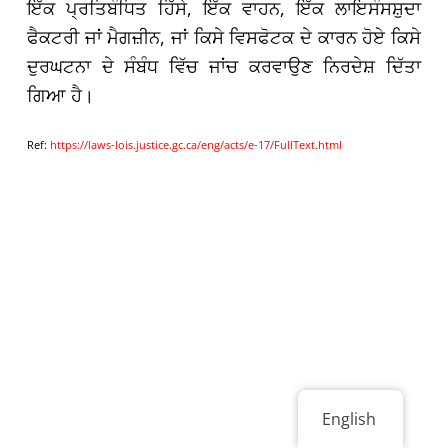
ਇੱਕ ਪ੍ਰਤਿਬੰਧਿਤ ਹਿੱਸੇ, ਇੱਕ ਵਾਹਨ, ਇੱਕ ਲਾਇਸੰਸਸ਼ੁਦਾ
ਫੈਕਟਰੀ ਜਾਂ ਮੈਗਜ਼ੀਨ, ਜਾਂ ਕਿਸੇ ਵਿਸਫੋਟਕ ਦੇ ਕਾਰਨ ਹੋਏ ਕਿਸੇ
ਦੁਰਘਟਨਾ ਦੇ ਸੰਬੰਧ ਵਿੱਚ ਜਾਂਚ ਕਰਵਾਉਣ ਨਿਰਦੇਸ਼ ਦਿੱਤਾ
ਗਿਆ ਹੈ।
Ref:
https://laws-lois.justice.gc.ca/eng/acts/e-17/FullText.html
English